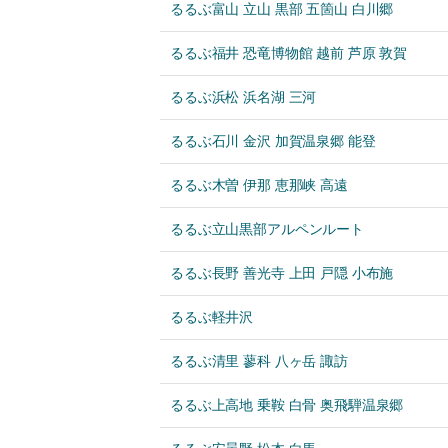
るるぶ富山 立山 黒部 五箇山 白川郷
るるぶ福井 恐竜博物館 越前 芦原 敦賀
るるぶ浜松 浜名湖 三河
るるぶ石川 金沢 加賀温泉郷 能登
るるぶ木曽 伊那 恵那峡 高遠
るるぶ立山黒部アルペンルート
るるぶ長野 善光寺 上田 戸隠 小布施
るるぶ軽井沢
るるぶ清里 蓼科 八ヶ岳 諏訪
るるぶ上高地 乗鞍 白骨 奥飛騨温泉郷