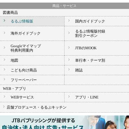
商品・サービス
図書商品
るるぶ情報版
国内ガイドブック
るるぶ情報版付録
海外ガイドブック
割引クーポン
Googleマイマップ
JTBのMOOK
特典利用案内
地図
単行本・テーマ別
こども向け商品
雑誌
フリーペーパー
WEB・アプリ
WEBサービス
アプリ・LINE
店舗プロデュース・
るるぶキッチン