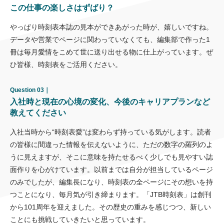
この仕事の楽しさはずばり？
やっぱり時刻表本誌の見本ができあがった時が、嬉しいですね。
データや営業でページに関わっていなくても、編集部で作った1
冊は毎月愛情をこめて世に送り出せる物に仕上がっています。ぜ
ひ皆様、時刻表をご活用ください。
Question 03｜
入社時と現在の心境の変化、今後のキャリアプランなど
教えてください
入社当時から“時刻表愛”は変わらず持っている気がします。読者
の皆様に間違った情報を伝えないように、ただの数字の羅列のよ
うに見えますが、そこに意味を持たせるべく少しでも見やすい誌
面作りを心がけています。以前までは自分が担当しているページ
のみでしたが、編集長になり、時刻表の全ページにその想いを持
つことになり、毎月気が引き締まります。「JTB時刻表」は創刊
から101周年を迎えました。その歴史の重みを感じつつ、新しい
ことにも挑戦していきたいと思っています。