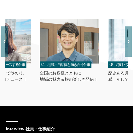
ロデュースする仕事
01 地域・自治体と向き合う仕事
02 時刻・交
Rまで“おいし
全国のお客様とともに
歴史ある月刊
プロデュース！
地域の魅力＆旅の楽しさ発信！
感、
そして面
Interview 社員・仕事紹介