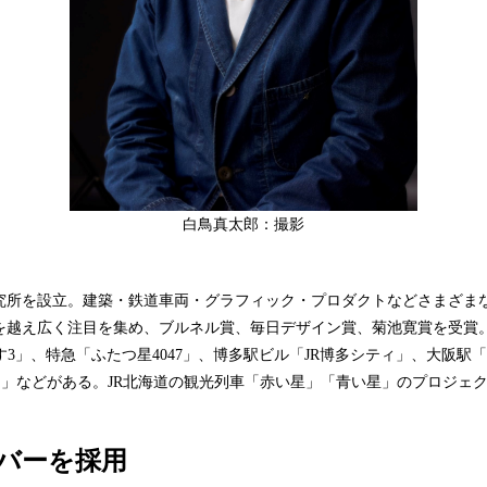
白鳥真太郎：撮影
イン研究所を設立。建築・鉄道車両・グラフィック・プロダクトなどさまざま
を越え広く注目を集め、ブルネル賞、毎日デザイン賞、菊池寛賞を受賞。
らす3」、特急「ふたつ星4047」、博多駅ビル「JR博多シティ」、大阪
US」などがある。JR北海道の観光列車「赤い星」「青い星」のプロジェ
カバーを採用