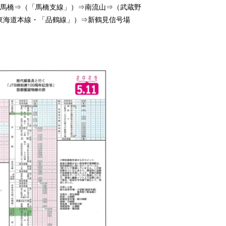
⇒馬橋⇒（「馬橋支線」）⇒南流山⇒（武蔵野
東海道本線・「品鶴線」）⇒新鶴見信号場