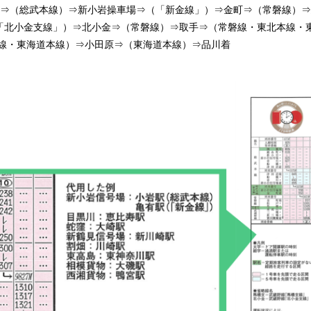
沼⇒（総武本線）⇒新小岩操車場⇒（「新金線」）⇒金町⇒（常磐線）
「北小金支線」）⇒北小金⇒（常磐線）⇒取手⇒（常磐線・東北本線・
岸線・東海道本線）⇒小田原⇒（東海道本線）⇒品川着