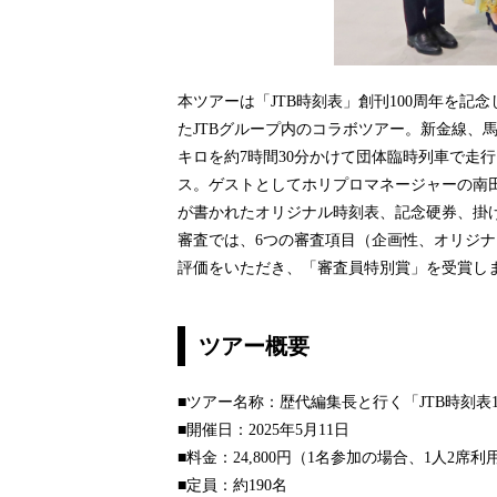
本ツアーは「JTB時刻表」創刊100周年を記
たJTBグループ内のコラボツアー。新金線、
キロを約7時間30分かけて団体臨時列車で走
ス。ゲストとしてホリプロマネージャーの南
が書かれたオリジナル時刻表、記念硬券、掛
審査では、6つの審査項目（企画性、オリジナ
評価をいただき、「審査員特別賞」を受賞し
ツアー概要
■ツアー名称：歴代編集長と行く「JTB時刻表
■開催日：2025年5月11日
■料金：24,800円（1名参加の場合、1人2席利
■定員：約190名