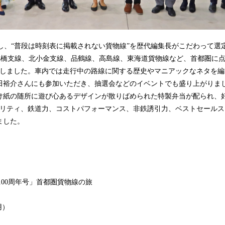
念し、“普段は時刻表に掲載されない貨物線”を歴代編集長がこだわって選
馬橋支線、北小金支線、品鶴線、高島線、東海道貨物線など、首都圏に点
行しました。車内では走行中の路線に関する歴史やマニアックなネタを
田裕介さんにも参加いただき、抽選会などのイベントでも盛り上がりま
け紙の随所に遊び心あるデザインが散りばめられた特製弁当が配られ、
リティ、鉄道力、コストパフォーマンス、非鉄誘引力、ベストセールス）
ました。
100周年号」首都圏貨物線の旅
用）