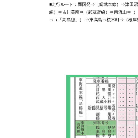
■走行ルート：両国発⇒（総武本線）⇒津田
線）⇒吉川美南⇒（武蔵野線）⇒南流山⇒（
⇒（「高島線」） ⇒東高島⇒桜木町⇒（根