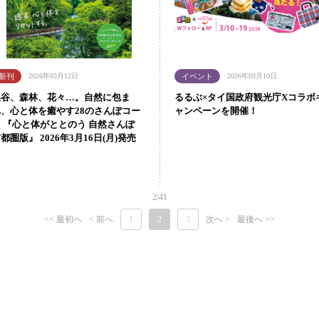
2026年03月12日
2026年03月10日
渓谷、森林、花々…。自然に包ま
るるぶ×タイ国政府観光庁Xコラボ
れ、心と体を癒やす28のさんぽコー
ャンペーンを開催！
ス 『心と体がととのう 自然さんぽ
都圏版』 2026年3月16日(月)発売
2/41
<< 最初へ
< 前へ
1
2
3
次へ >
最後へ >>