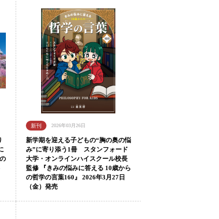
2026年03月26日
り
新学期を迎える子どもの“胸の奥の悩
に
み”に寄り添う1冊 スタンフォード
本の
大学・オンラインハイスクール校長
6
監修 『きみの悩みに答える 10歳から
の哲学の言葉160』 2026年3月27日
（金）発売