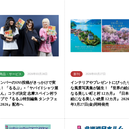
2026年03月28日
2026年03月27日
メンバーのSNS投稿がきっかけで実
インテリアやプレゼントにぴった
現！ 「るるぶ」×「ヤバイTシャツ屋
な風景写真集が誕生！ 『世界の絵
さん」コラボ決定 志摩スペイン村ラ
なる美しい町と村 12カ月』 『日
イブで『るるぶ特別編集 タンクフェ
絵になる美しい絶景 12カ月』 202
2026』配布へ
年3月27日(金)同時発売