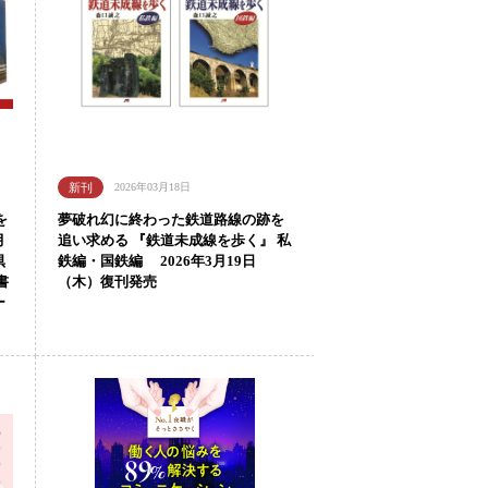
2026年03月18日
を
夢破れ幻に終わった鉄道路線の跡を
月
追い求める 『鉄道未成線を歩く』 私
倶
鉄編・国鉄編 2026年3月19日
書
（木）復刊発売
ー