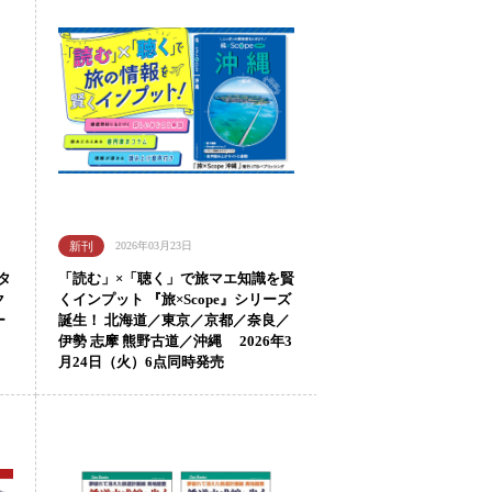
2026年03月23日
タ
「読む」×「聴く」で旅マエ知識を賢
ク
くインプット 『旅×Scope』シリーズ
ー
誕生！ 北海道／東京／京都／奈良／
伊勢 志摩 熊野古道／沖縄 2026年3
月24日（火）6点同時発売