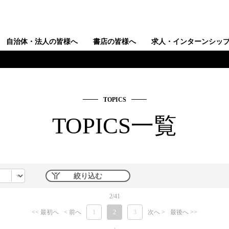
自治体・法人の皆様へ
書店の皆様へ
求人・インターンシッ
TOPICS
TOPICS一覧
絞り込む
2/41
<< 最初へ
< 前へ
1
2
3
次へ >
最後へ >>