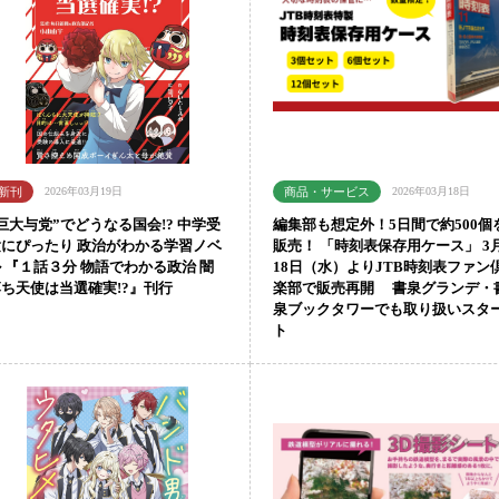
2026年03月19日
2026年03月18日
巨大与党”でどうなる国会!? 中学受
編集部も想定外！5日間で約500個
験にぴったり 政治がわかる学習ノベ
販売！ 「時刻表保存用ケース」 3
 『１話３分 物語でわかる政治 闇
18日（水）よりJTB時刻表ファン
落ち天使は当選確実!?』刊行
楽部で販売再開 書泉グランデ・
泉ブックタワーでも取り扱いスタ
ト