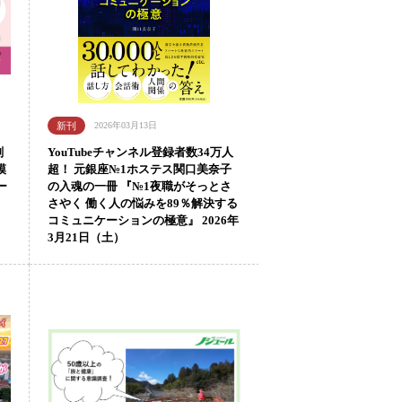
2026年03月13日
刻
YouTubeチャンネル登録者数34万人
模
超！ 元銀座№1ホステス関口美奈子
ー
の入魂の一冊 『№1夜職がそっとさ
さやく 働く人の悩みを89％解決する
コミュニケーションの極意』 2026年
3月21日（土）