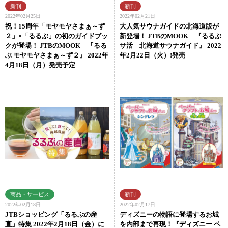
2022年02月25日
2022年02月21日
祝！15周年「モヤモヤさまぁ～ず
大人気サウナガイドの北海道版が
２」×「るるぶ」の初のガイドブッ
新登場！ JTBのMOOK 『るるぶ
クが登場！ JTBのMOOK 『るる
サ活 北海道サウナガイド』 2022
ぶ モヤモヤさまぁ～ず２』 2022年
年2月22日（火）!発売
4月18日（月）発売予定
2022年02月18日
2022年02月17日
JTBショッピング「るるぶの産
ディズニーの物語に登場するお城
直」特集 2022年2月18日（金）に
を内部まで再現！『ディズニー ペ