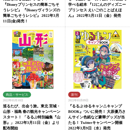
『Disneyプリンセスの簡単ごちそ
学べる絵本 『12にんのディズニー
うレシピ』 『Disneyヴィランズの
プリンセス えいごのことばえほ
簡単ごちそうレシピ』 2022年3月
ん』 2022年3月11日（金）発売
11日(金)発売！
2022年03月10日
2022年03月09日
巡るたび、出会う旅。東北 宮城・
『るるぶ ゆるキャン△キャンプ
山形・福島 春の観光キャンペーン
BOOK』ついに発売！ 大原優乃さ
スタート！ 「るるぶ特別編集『山
んサイン色紙など豪華グッズが当
形』」 2022年3月11日（金）より
たる！ Twitterキャンペーン開催
配布開始
2022年3月9日（水）発売