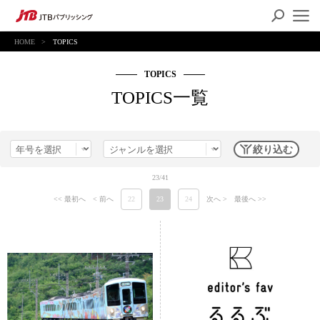
HOME
TOPICS
TOPICS
TOPICS一覧
絞り込む
23/41
<< 最初へ
< 前へ
22
23
24
次へ >
最後へ >>