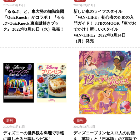
2022年03月15日
2022年03月11日
「るるぶ」と、東大発の知識集団
新しい車のライフスタイル
「QuizKnock」がコラボ！ 『るる
「VAN×LIFE」初心者のための入
ぶ×QuizKnock 東京謎解きブッ
門ガイド！ JTBのMOOK『車でお
ク』 2022年3月16日（水）発売！
でかけ！新しいスタイル
VAN×LIFE』 2022年3月14日
（月）発売
2022年03月11日
2022年03月10日
ディズニーの世界観を料理で手軽
ディズニープリンセス12人のお話
に楽しめる公認レシピ本！
を「英語」と「日本語」の2言語で