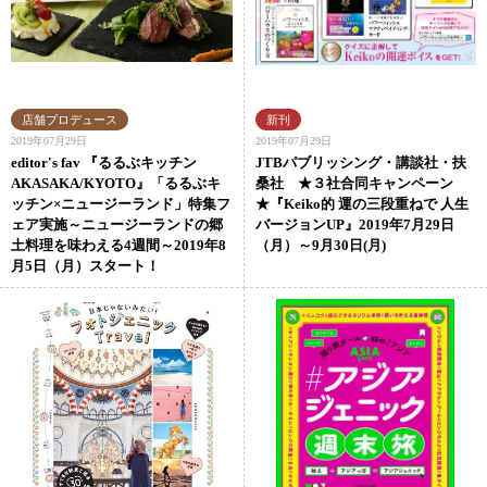
2019年07月29日
2019年07月29日
editor's fav 『るるぶキッチン
JTBパブリッシング・講談社・扶
AKASAKA/KYOTO』「るるぶキ
桑社 ★３社合同キャンペーン
ッチン×ニュージーランド」特集フ
★『Keiko的 運の三段重ねで 人生
ェア実施～ニュージーランドの郷
バージョンUP』2019年7月29日
土料理を味わえる4週間～2019年8
（月）～9月30日(月)
月5日（月）スタート！