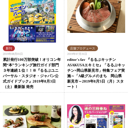
2019年08月01日
2019年07月31日
累計発行100万部突破！オリコン年
editor's fav 『るるぶキッチン
間“本”ランキング旅行ガイド部門
ASAKUSAエキミセ』「るるぶキッ
３年連続１位！！※『るるぶユニ
チン×岡山県新見市」特集フェア実
バーサル・スタジオ・ジャパン公
施～「A級グルメのまち 岡山県
式ガイドブック』2019年8月3日
新見市～2019年8月5日（月）スタ
（土）最新版 発売
ート！