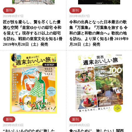
2019年09月17日
2019年09月17日
匠が技を凝らし、贅を尽くした優
令和の出典となった日本最古の歌
雅な空間『皇室ゆかりの邸宅 令和
集『万葉集』『万葉集を旅する 令
を迎えて』現存する25以上の邸宅
和の源と和歌の舞台へ』歌枕の地
を訪ね、戦前の皇室文化を知る1冊
を訪ね、より深く知る1冊 2019年9
2019年9月28日（土）発売
月28日（土）発売
2019年09月13日
2019年09月12日
“おいしいもののために旅した
食べるために、旅したい！ 関西