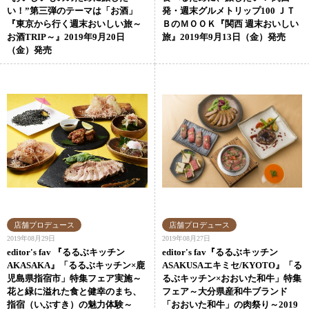
い！”第三弾のテーマは「お酒」
発・週末グルメトリップ100 ＪＴ
『東京から行く週末おいしい旅～
ＢのＭＯＯＫ『関西 週末おいしい
お酒TRIP～』2019年9月20日
旅』2019年9月13日（金）発売
（金）発売
2019年08月29日
2019年08月27日
editor's fav 『るるぶキッチン
editor's fav『るるぶキッチン
AKASAKA』「るるぶキッチン×鹿
ASAKUSAエキミセ/KYOTO』「る
児島県指宿市」特集フェア実施～
るぶキッチン×おおいた和牛」特集
花と緑に溢れた食と健幸のまち、
フェア～大分県産和牛ブランド
指宿（いぶすき）の魅力体験～
「おおいた和牛」の肉祭り～2019