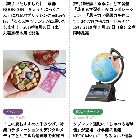
【終了いたしました】「京都
旅行情報誌「るるぶ」と学習塾
BOOKCON きょうとぶっくこ
「花まる学習会」がコラボレーシ
ん」にJTBパブリッシング editor’s
ョン！『思考力／発想力を伸ば
fav 『るるぶキッチン』が出展いた
す！おでかけ中のカードあそび
します！ 2019年8月10日（土）
150』2019 年 7 月 19 日（金）２点
丸善京都本店で開催
同時発売
2019年07月18日
2019年07月16日
「この夏おすすめの手みやげ」特
タブレット連動の「しゃべる地球
集コラボレーションをデジタルメ
儀」が登場『小学館の図鑑
ディアとリアル店舗連動で実施 ラ
NEOGlobe』に『るるぶ』の情報