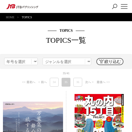
HOME
TOPICS
TOPICS
TOPICS一覧
絞り込む
35/41
<< 最初へ
< 前へ
34
35
36
次へ >
最後へ >>